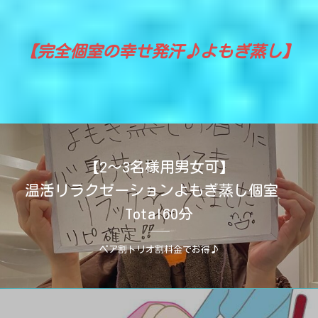
【完全個室の幸せ発汗♪よもぎ蒸し】
【2～3名様用男女可】
温活リラクゼーションよもぎ蒸し個室
Total60分
ペア割トリオ割料金でお得♪