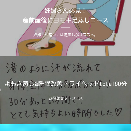
妊婦さん必見！
産前産後にヨモギ足蒸しコース
妊婦・生理中には足蒸しがオススメ。
よもぎ蒸し&睡眠改善ドライヘッドtotal60分
お得なセットコース