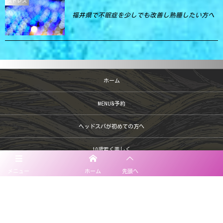
ストレス
福井県で不眠症を少しでも改善し熟睡したい方へ
ホーム
MENU&予約
ヘッドスパが初めての方へ
10歳若く美しく
メニュー
ホーム
先頭へ
頭皮診断