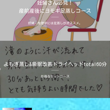
妊婦さん必見！
産前産後にヨモギ足蒸しコース
妊婦・生理中には足蒸しがオススメ。
よもぎ蒸し&睡眠改善ドライヘッドtotal60分
お得なセットコース