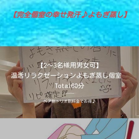
【完全個室の幸せ発汗♪よもぎ蒸し】
【2～3名様用男女可】
温活リラクゼーションよもぎ蒸し個室
Total60分
ペア割トリオ割料金でお得♪