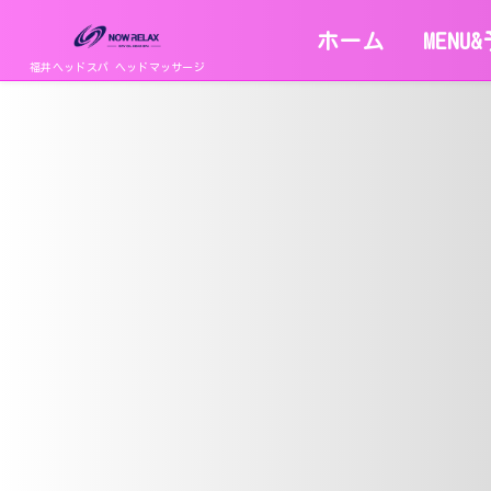
ホーム
MENU
福井ヘッドスパ ヘッドマッサージ