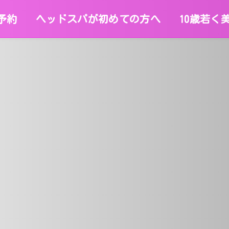
&予約
ヘッドスパが初めての方へ
10歳若く