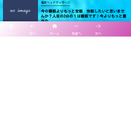
福井ヘッドマッサージ
今の睡眠よりもっと安眠 快眠したいと思いませ
んか？人生の3分の１は睡眠です！今よりもっと豊
かな...
メニュー
前へ
ホーム
先頭へ
次へ
福井県で不眠症を少しでも改善し熟睡したい方へ
睡眠の質のセルフチェック！ "アテネ不眠尺度"
Leave A Reply
Comment
*