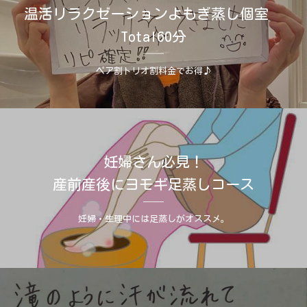
温活リラクゼーションよもぎ蒸し個室
Total60分
ペア割トリオ割料金でお得♪
妊婦さん必見！
産前産後にヨモギ足蒸しコース
妊婦・生理中には足蒸しがオススメ。