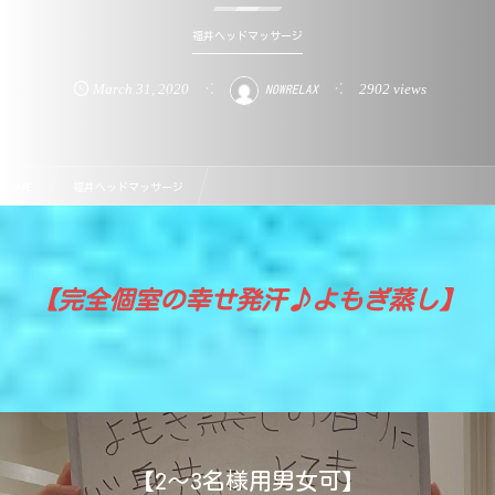
福井ヘッドマッサージ
March
31
,
2020
2902 views
NOWRELAX
HOME
福井ヘッドマッサージ
よく眠れる！睡眠 不眠症 改善メニューができました！
【完全個室の幸せ発汗♪よもぎ蒸し】
【2～3名様用男女可】