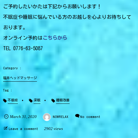
ご予約したいかたは下記からお願いします！
不眠症や睡眠に悩んでいる方のお越しを心よりお待ちして
おります。
オンライン予約は
こちらから
TEL 0776-63-5087
福井ヘッドマッサージ
不眠症
深眠
睡眠改善
March
31
,
2020
NOWRELAX
No comment
2902 views
Leave a comment