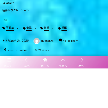
福井リラクゼーション
不眠症
安眠
熟睡
睡眠
March
24
,
2020
NOWRELAX
No comment
1119 views
Leave a comment
メニュー
前へ
ホーム
先頭へ
次へ
You Might Also Like
福井リラクゼーション
睡眠の質のセルフチェック！ "アテネ不眠尺度"