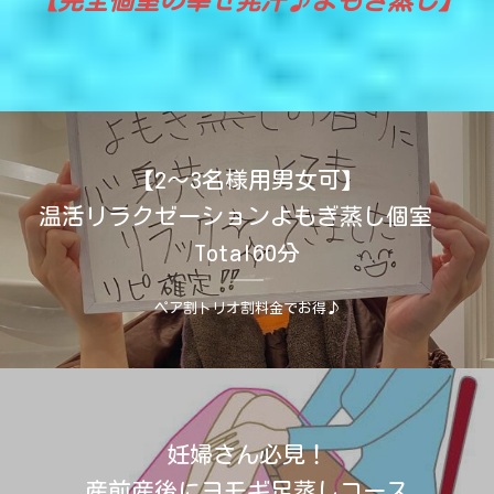
【完全個室の幸せ発汗♪よもぎ蒸し】
【2～3名様用男女可】
温活リラクゼーションよもぎ蒸し個室
Total60分
ペア割トリオ割料金でお得♪
妊婦さん必見！
産前産後にヨモギ足蒸しコース